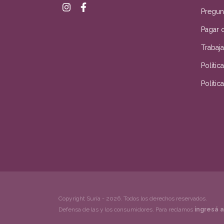
Pregun
Pagar 
Trabaj
Políti
Políti
Copyright Suría - 2026. Todos los derechos reservados.
Defensa de las y los consumidores. Para reclamos
ingresá a