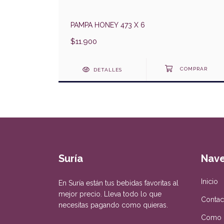
PAMPA HONEY 473 X 6
$11.900
DETALLES
Suría
Nav
Inicio
En Suría están tus bebidas favoritas al
mejor precio. Lleva todo lo que
Contac
necesitas pagando como quieras.
Como 