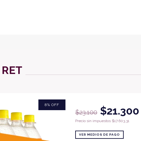
 RET
8
%
OFF
$21.300
$23.100
Precio sin impuestos
$17.603,31
VER MEDIOS DE PAGO