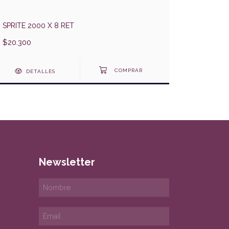
SPRITE 2000 X 8 RET
COCA CO
$20.300
$6.400
DETALLES
DE
Newsletter