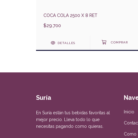
COCA COLA 2500 X 8 RET
$29.700
DETALLES
Suría
Nav
Inicio
En Suría están tus bebidas favoritas al
mejor precio. Lleva todo lo que
Contac
necesitas pagando como quieras.
Como 