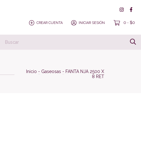
0
$0
CREAR CUENTA
INICIAR SESIÓN
-
Inicio
-
Gaseosas
-
FANTA NJA 2500 X
8 RET