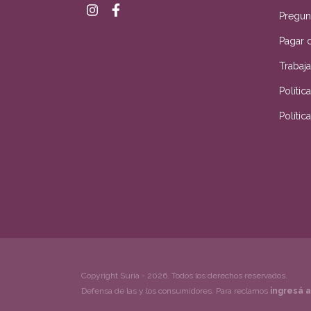
Pregun
Pagar 
Trabaj
Políti
Políti
Copyright Suría - 2026. Todos los derechos reservados.
Defensa de las y los consumidores. Para reclamos
ingresá a