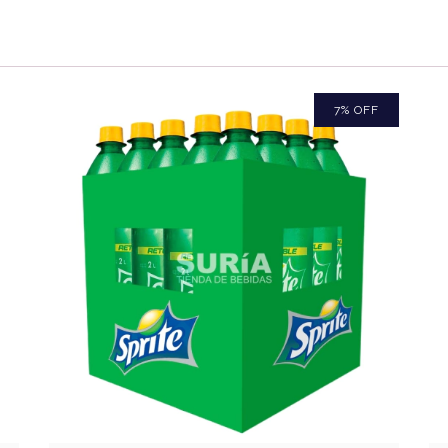
7
%
OFF